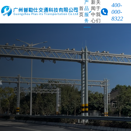
产
新
关
400-
首
品
闻
于
000-
页
服
中
我
8322
务
心
们
方案详情
产品中心
交通调查设备
H
构建一套完整、安全、高性价比
的智慧交通解决方案
动态称重设备
边缘计算单元
产品手册
车辆外廓尺寸检
系
智能电箱
NEW