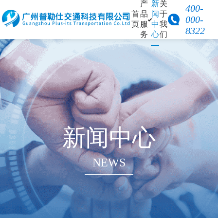
产
新
关
400-
首
品
闻
于
000-
页
服
中
我
8322
务
心
们
方案详情
产品中
心
构建一套完整、安全、高性价比
交
HOT
的智慧交通解决方案
通
调
产品手册
查
设
新闻中心
备
动态称重
设备
NEWS
边缘计算
单元
车辆外廓
尺寸检测
设备