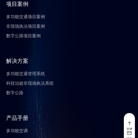
项目案例
询
多功能交通项目案例
非现场执法项目案例
！
数字公路项目案例
欢迎使用普勒仕。 有什么售前和购买问题可以帮您？
："
产品
"+"
问题
"描述您的问题 】
解决方案
常见问题：
换一批
多功能交通管理系统
咨询多功能交调产品
现场设备通用调试步骤
科技治超非现场执法系统
多功能交通调查系统
数字公路
普勒仕多功能交调设备
设备特点
产品手册
TOP
多功能交调